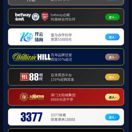
英国上市公司365期刊第84期
英国上市公司365期刊第83期
英国上市公司365期刊第82期
英国上市公司365期刊第81期
英国上市公司365期刊第80期
英国上市公司365期刊第79期