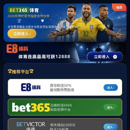
英国365体育上市公司 - 亚洲官网欢迎您
网站首页
英国上市公司365概况
新闻中心
科技成果
科技创新
技术中心
华夏建设科学技术奖二等奖证书-深厚软土
科技要闻
科技成果
授予实用新型专利证书-装配式储浆池及其
项目管理
授予发明专利证书-预留盾构穿越复合式基
研发动态
授予实用新型专利证书-盾构机的拼装机控