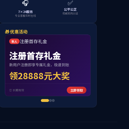
司365大厦
2666