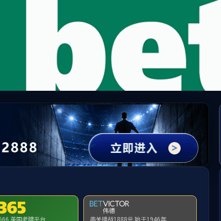
英国365体育上市公司 - 亚洲官网欢迎您
中心
投资者关系
产品与服务
英国上市公司36