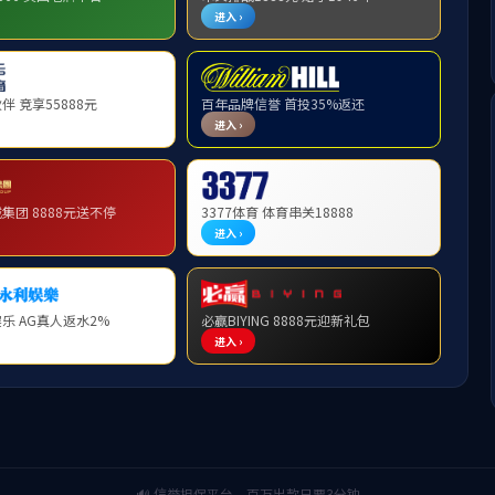
地址：上海市龙漕路200弄28号英国上市公
402007626号
电话：(021)64081888 传真：(021)6470
 亚洲官网欢迎您
.
All rights