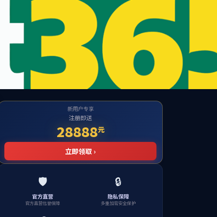
宏图伟业 润泽四方
5投资
科技创新
企业文化
07年1月。技术中心拥有一支实力强劲的创新团队，现有
6%，高级职称工程技术人员占46.4%。 技术中心组织机
、试验中心、设计院技术部。科学技术委员会作为技术
家及部份外聘资深专家组成。