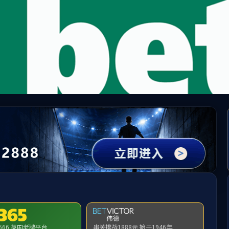
英国365体育上市公司 - 亚洲官网欢迎您
中心
投资者关系
产品与服务
英国上市公司36
英国上市公司365技术中心成立于20
职工 56人，其中本科以上学历占78.
构包括中心行政部、 施工技术研发部
中心的咨询机构，由公司内部资深专 