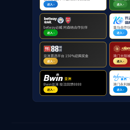
培训研讨
论文专著
案例分析